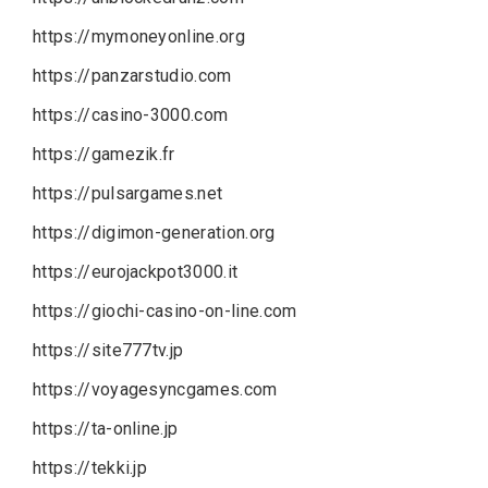
https://mymoneyonline.org
https://panzarstudio.com
https://casino-3000.com
https://gamezik.fr
https://pulsargames.net
https://digimon-generation.org
https://eurojackpot3000.it
https://giochi-casino-on-line.com
https://site777tv.jp
https://voyagesyncgames.com
https://ta-online.jp
https://tekki.jp