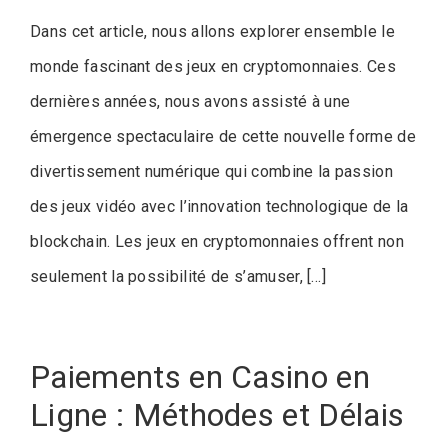
Dans cet article, nous allons explorer ensemble le
monde fascinant des jeux en cryptomonnaies. Ces
dernières années, nous avons assisté à une
émergence spectaculaire de cette nouvelle forme de
divertissement numérique qui combine la passion
des jeux vidéo avec l’innovation technologique de la
blockchain. Les jeux en cryptomonnaies offrent non
seulement la possibilité de s’amuser, […]
Paiements en Casino en
Ligne : Méthodes et Délais