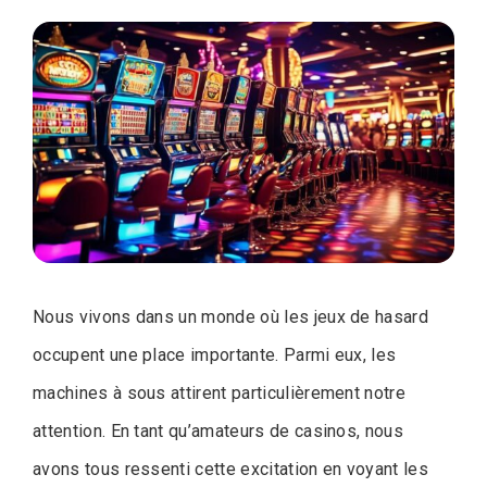
Nous vivons dans un monde où les jeux de hasard
occupent une place importante. Parmi eux, les
machines à sous attirent particulièrement notre
attention. En tant qu’amateurs de casinos, nous
avons tous ressenti cette excitation en voyant les