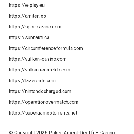
https://e-play.eu
https://amiten.es
https://spor-casino.com
https://subnauti.ca
https://circumferenceformula.com
https://vullkan-casino.com
https://vulkanneon-club.com
https://lazeroids.com
https://nintendocharged.com
https://operationovermatch.com
https://supergamestorrents.net
© Copyright 2026
Poker-Argent-Reel.fr – Casino