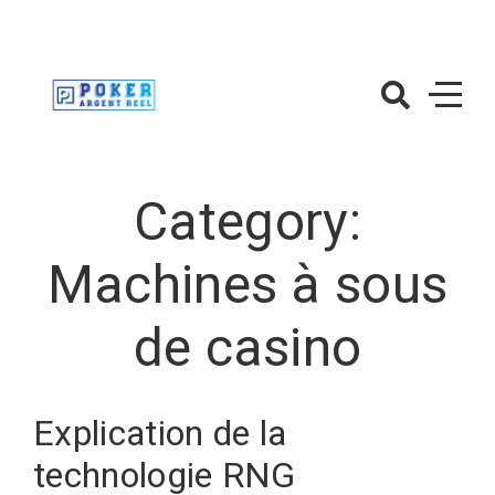
Skip
to
content
Poker-
Argent-
Reel.fr
Category:
–
Machines à sous
Casino
Slots
de casino
Explication de la
technologie RNG