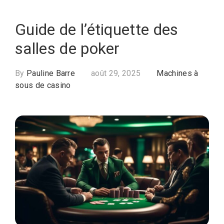
Guide de l’étiquette des
salles de poker
By
Pauline Barre
août 29, 2025
Machines à
sous de casino