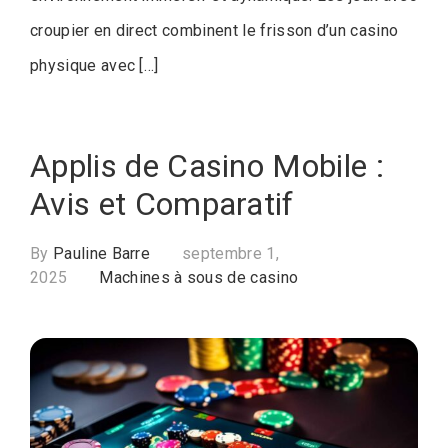
croupier en direct combinent le frisson d’un casino
physique avec […]
Applis de Casino Mobile :
Avis et Comparatif
By
Pauline Barre
septembre 1,
2025
Machines à sous de casino