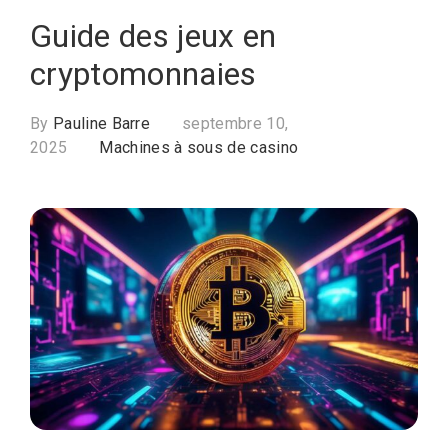
Guide des jeux en
cryptomonnaies
By
Pauline Barre
septembre 10,
2025
Machines à sous de casino