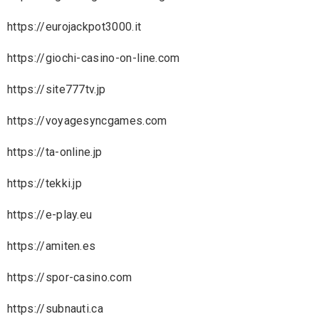
https://eurojackpot3000.it
https://giochi-casino-on-line.com
https://site777tv.jp
https://voyagesyncgames.com
https://ta-online.jp
https://tekki.jp
https://e-play.eu
https://amiten.es
https://spor-casino.com
https://subnauti.ca