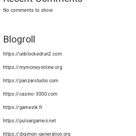
No comments to show.
Blogroll
https://unblockedrun2.com
https://mymoneyonline.org
https://panzarstudio.com
https://casino-3000.com
https://gamezik.fr
https://pulsargames.net
https://digimon-generation.org