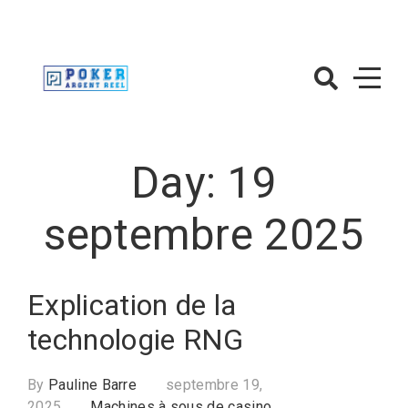
Skip
to
content
Poker-
Argent-
Reel.fr
Day:
19
–
septembre 2025
Casino
Slots
Explication de la
technologie RNG
By
Pauline Barre
septembre 19,
2025
Machines à sous de casino