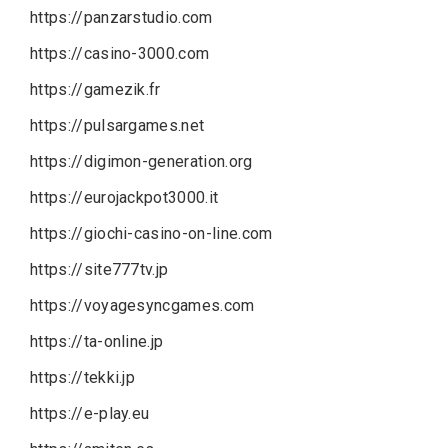
https://panzarstudio.com
https://casino-3000.com
https://gamezik.fr
https://pulsargames.net
https://digimon-generation.org
https://eurojackpot3000.it
https://giochi-casino-on-line.com
https://site777tv.jp
https://voyagesyncgames.com
https://ta-online.jp
https://tekki.jp
https://e-play.eu