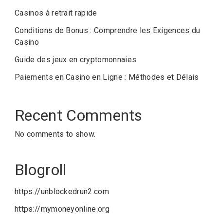
Casinos à retrait rapide
Conditions de Bonus : Comprendre les Exigences du
Casino
Guide des jeux en cryptomonnaies
Paiements en Casino en Ligne : Méthodes et Délais
Recent Comments
No comments to show.
Blogroll
https://unblockedrun2.com
https://mymoneyonline.org