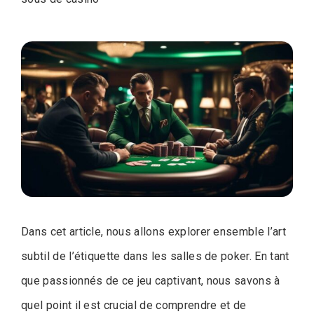
Dans cet article, nous allons explorer ensemble l’art
subtil de l’étiquette dans les salles de poker. En tant
que passionnés de ce jeu captivant, nous savons à
quel point il est crucial de comprendre et de