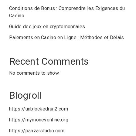
Conditions de Bonus : Comprendre les Exigences du
Casino
Guide des jeux en cryptomonnaies
Paiements en Casino en Ligne : Méthodes et Délais
Recent Comments
No comments to show.
Blogroll
https://unblockedrun2.com
https://mymoneyonline.org
https://panzarstudio.com