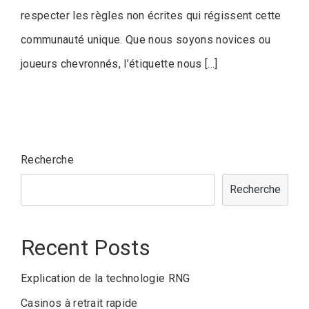
respecter les règles non écrites qui régissent cette
communauté unique. Que nous soyons novices ou
joueurs chevronnés, l’étiquette nous […]
Recherche
Recherche
Recent Posts
Explication de la technologie RNG
Casinos à retrait rapide