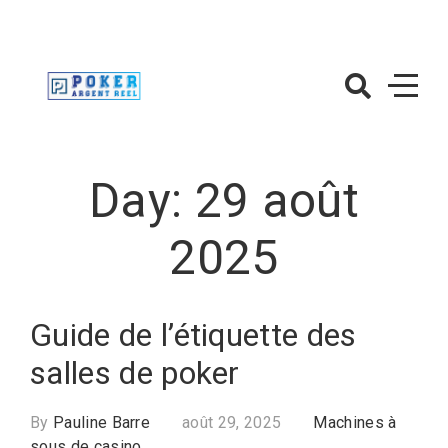
Skip
to
content
Poker-
Argent-
Reel.fr
Day:
29 août
–
2025
Casino
Slots
Guide de l’étiquette des
salles de poker
By
Pauline Barre
août 29, 2025
Machines à
sous de casino