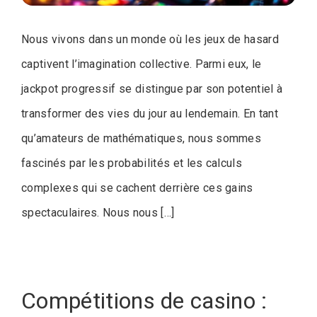
Nous vivons dans un monde où les jeux de hasard
captivent l’imagination collective. Parmi eux, le
jackpot progressif se distingue par son potentiel à
transformer des vies du jour au lendemain. En tant
qu’amateurs de mathématiques, nous sommes
fascinés par les probabilités et les calculs
complexes qui se cachent derrière ces gains
spectaculaires. Nous nous […]
Compétitions de casino :