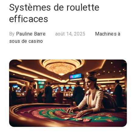
Systèmes de roulette
efficaces
By
Pauline Barre
août 14, 2025
Machines à
sous de casino