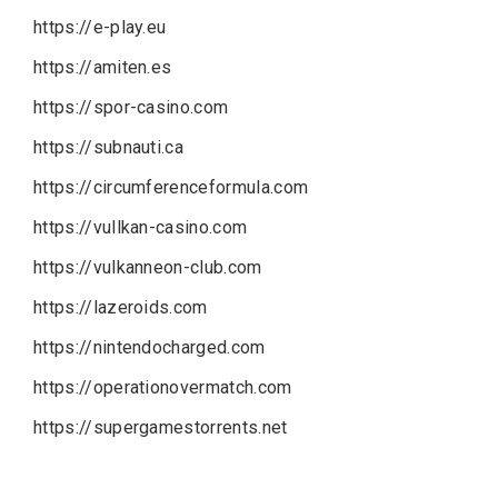
https://e-play.eu
https://amiten.es
https://spor-casino.com
https://subnauti.ca
https://circumferenceformula.com
https://vullkan-casino.com
https://vulkanneon-club.com
https://lazeroids.com
https://nintendocharged.com
https://operationovermatch.com
https://supergamestorrents.net