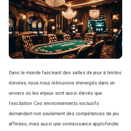
Dans le monde fascinant des salles de jeux à limites
élevées, nous nous retrouvons immergés dans un
univers où les enjeux sont aussi élevés que
l’excitation. Ces environnements exclusifs
demandent non seulement des compétences de jeu
affinées, mais aussi une connaissance approfondie