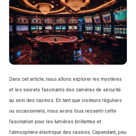
Dans cet article, nous allons explorer les mystères
et les secrets fascinants des caméras de sécurité
au sein des casinos. En tant que visiteurs réguliers
ou occasionnels, nous avons tous ressenti cette
fascination pour les lumières brillantes et
l’atmosphère électrique des casinos. Cependant, peu