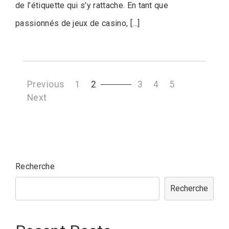
de l’étiquette qui s’y rattache. En tant que
passionnés de jeux de casino, […]
Navigation
Previous
1
2
3
4
5
des
Next
articles
Recherche
Recherche