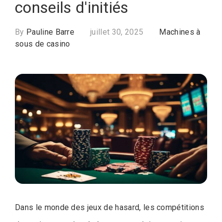
conseils d'initiés
By
Pauline Barre
juillet 30, 2025
Machines à
sous de casino
Dans le monde des jeux de hasard, les compétitions