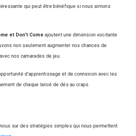
intéressante qui peut être bénéfique si nous aimons
ome et Don’t Come
ajoutent une dimension excitante
s pouvons non seulement augmenter nos chances de
avec nos camarades de jeu.
opportunité d’apprentissage et de connexion avec les
einement de chaque lancé de dés au craps.
-nous sur des stratégies simples qui nous permettent