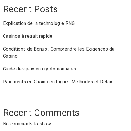
Recent Posts
Explication de la technologie RNG
Casinos à retrait rapide
Conditions de Bonus : Comprendre les Exigences du
Casino
Guide des jeux en cryptomonnaies
Paiements en Casino en Ligne : Méthodes et Délais
Recent Comments
No comments to show.