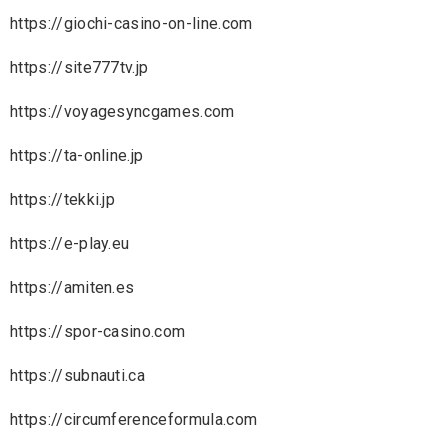
https://giochi-casino-on-line.com
https://site777tv.jp
https://voyagesyncgames.com
https://ta-online.jp
https://tekki.jp
https://e-play.eu
https://amiten.es
https://spor-casino.com
https://subnauti.ca
https://circumferenceformula.com