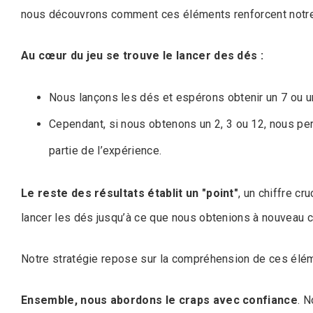
nous découvrons comment ces éléments renforcent notre 
Au cœur du jeu se trouve le lancer des dés :
Nous lançons les dés et espérons obtenir un 7 ou 
Cependant, si nous obtenons un 2, 3 ou 12, nous per
partie de l’expérience.
Le reste des résultats établit un "point"
, un chiffre cr
lancer les dés jusqu’à ce que nous obtenions à nouveau ce
Notre stratégie repose sur la compréhension de ces élé
Ensemble, nous abordons le craps avec confiance
. 