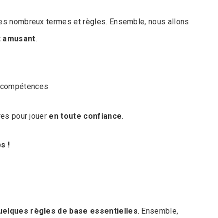
es nombreux termes et règles. Ensemble, nous allons
t amusant
.
s compétences
res pour jouer
en toute confiance
.
s !
elques règles de base essentielles
. Ensemble,