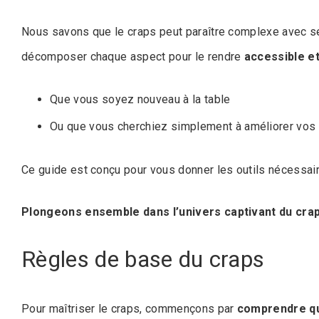
Nous savons que le craps peut paraître complexe avec s
décomposer chaque aspect pour le rendre
accessible e
Que vous soyez nouveau à la table
Ou que vous cherchiez simplement à améliorer vo
Ce guide est conçu pour vous donner les outils nécessai
Plongeons ensemble dans l’univers captivant du crap
Règles de base du craps
Pour maîtriser le craps, commençons par
comprendre qu