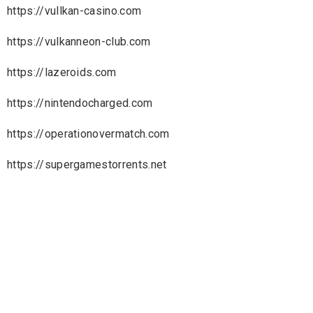
https://vullkan-casino.com
https://vulkanneon-club.com
https://lazeroids.com
https://nintendocharged.com
https://operationovermatch.com
https://supergamestorrents.net