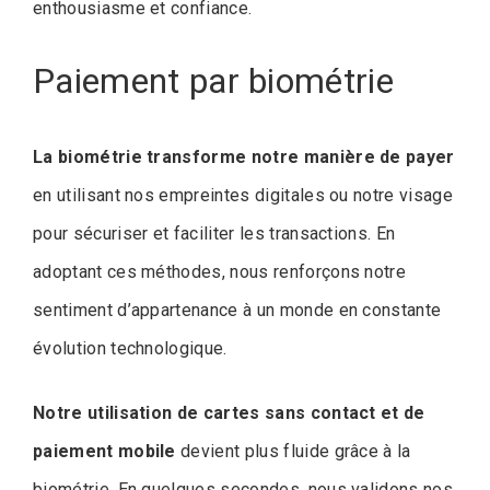
enthousiasme et confiance.
Paiement par biométrie
La biométrie transforme notre manière de payer
en utilisant nos empreintes digitales ou notre visage
pour sécuriser et faciliter les transactions. En
adoptant ces méthodes, nous renforçons notre
sentiment d’appartenance à un monde en constante
évolution technologique.
Notre utilisation de cartes sans contact et de
paiement mobile
devient plus fluide grâce à la
biométrie. En quelques secondes, nous validons nos