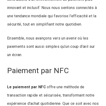
innovant et inclusif. Nous nous sentons connectés à
une tendance mondiale qui favorise l’efficacité et la
sécurité, tout en simplifiant notre quotidien.
Ensemble, nous avançons vers un avenir où les
paiements sont aussi simples qu’un coup d’œil sur
un écran.
Paiement par NFC
Le paiement par NFC
offre une méthode de
transaction rapide et sécurisée, transformant notre
expérience d’achat quotidienne. Que ce soit avec nos