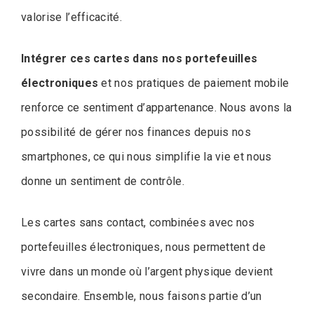
valorise l’efficacité.
Intégrer ces cartes dans nos portefeuilles
électroniques
et nos pratiques de paiement mobile
renforce ce sentiment d’appartenance. Nous avons la
possibilité de gérer nos finances depuis nos
smartphones, ce qui nous simplifie la vie et nous
donne un sentiment de contrôle.
Les cartes sans contact, combinées avec nos
portefeuilles électroniques, nous permettent de
vivre dans un monde où l’argent physique devient
secondaire. Ensemble, nous faisons partie d’un