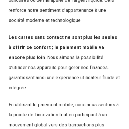
bancaires ou de manipuler de l’argent liquide. Cela
renforce notre sentiment d’appartenance à une
société moderne et technologique.
Les cartes sans contact ne sont plus les seules
à offrir ce confort ; le paiement mobile va
encore plus loin
. Nous aimons la possibilité
d’utiliser nos appareils pour gérer nos finances,
garantissant ainsi une expérience utilisateur fluide et
intégrée.
En utilisant le paiement mobile, nous nous sentons à
la pointe de l’innovation tout en participant à un
mouvement global vers des transactions plus