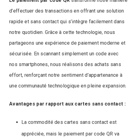
Le paiement par code QR
transforme notre manière
d’effectuer des transactions en offrant une solution
rapide et sans contact qui s’intègre facilement dans
notre quotidien. Grâce à cette technologie, nous
partageons une expérience de paiement moderne et
sécurisée. En scannant simplement un code avec
nos smartphones, nous réalisons des achats sans
effort, renforçant notre sentiment d’appartenance à
une communauté technologique en pleine expansion.
Avantages par rapport aux cartes sans contact :
La commodité des cartes sans contact est
appréciée, mais le paiement par code QR va