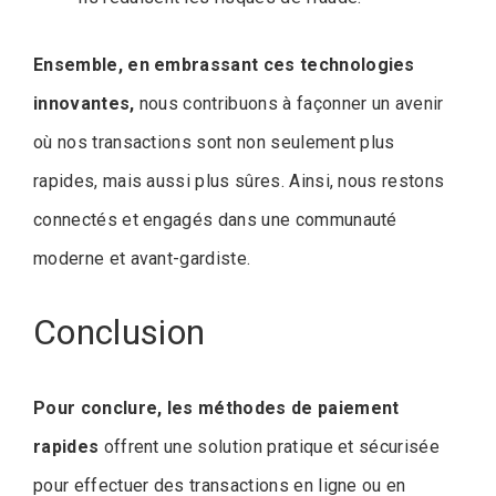
Ensemble, en embrassant ces technologies
innovantes,
nous contribuons à façonner un avenir
où nos transactions sont non seulement plus
rapides, mais aussi plus sûres. Ainsi, nous restons
connectés et engagés dans une communauté
moderne et avant-gardiste.
Conclusion
Pour conclure, les méthodes de paiement
rapides
offrent une solution pratique et sécurisée
pour effectuer des transactions en ligne ou en