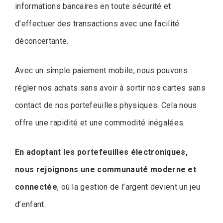
informations bancaires en toute sécurité et
d’effectuer des transactions avec une facilité
déconcertante.
Avec un simple paiement mobile, nous pouvons
régler nos achats sans avoir à sortir nos cartes sans
contact de nos portefeuilles physiques. Cela nous
offre une rapidité et une commodité inégalées.
En adoptant les portefeuilles électroniques,
nous rejoignons une communauté moderne et
connectée
, où la gestion de l’argent devient un jeu
d’enfant.