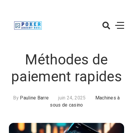
Skip
to
content
Poker-
Argent-
Reel.fr
Méthodes de
–
paiement rapides
Casino
Slots
By
Pauline Barre
juin 24, 2025
Machines à
sous de casino