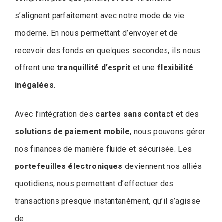
s’alignent parfaitement avec notre mode de vie
moderne. En nous permettant d’envoyer et de
recevoir des fonds en quelques secondes, ils nous
offrent une
tranquillité d’esprit
et une
flexibilité
inégalées
.
Avec l’intégration des
cartes sans contact
et des
solutions de paiement mobile
, nous pouvons gérer
nos finances de manière fluide et sécurisée. Les
portefeuilles électroniques
deviennent nos alliés
quotidiens, nous permettant d’effectuer des
transactions presque instantanément, qu’il s’agisse
de :