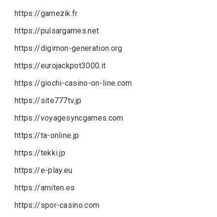
https://gamezik.fr
https://pulsargames.net
https://digimon-generation.org
https://eurojackpot3000.it
https://giochi-casino-on-line.com
https://site777tv.jp
https://voyagesyncgames.com
https://ta-online.jp
https://tekki.jp
https://e-play.eu
https://amiten.es
https://spor-casino.com