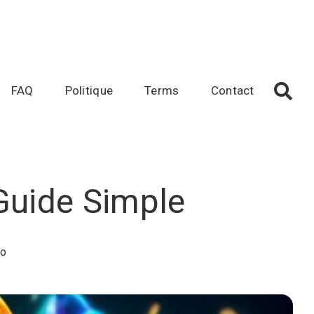
FAQ
Politique
Terms
Contact
 Guide Simple
no