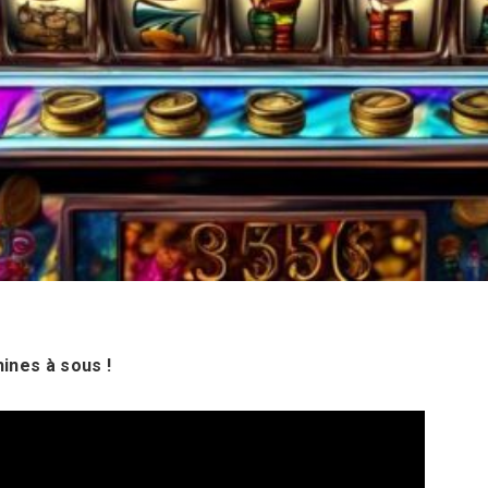
ines à sous !