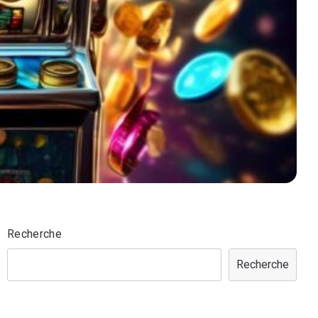
Recherche
Recherche