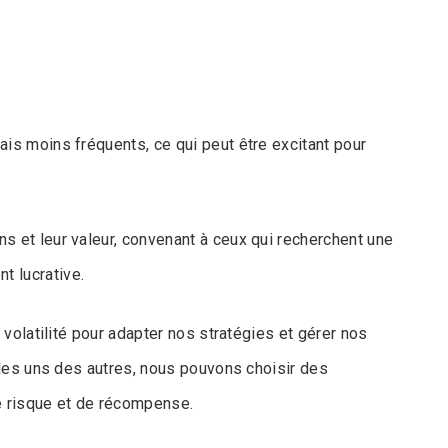
ais moins fréquents, ce qui peut être excitant pour
ns et leur valeur, convenant à ceux qui recherchent une
t lucrative.
volatilité pour adapter nos stratégies et gérer nos
les uns des autres, nous pouvons choisir des
 risque et de récompense.