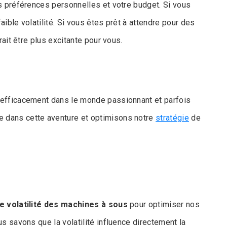
s préférences personnelles et votre budget. Si vous
ible volatilité. Si vous êtes prêt à attendre pour des
rait être plus excitante pour vous.
 efficacement dans le monde passionnant et parfois
 dans cette aventure et optimisons notre
stratégie
de
e volatilité des machines à sous
pour optimiser nos
s savons que la volatilité influence directement la