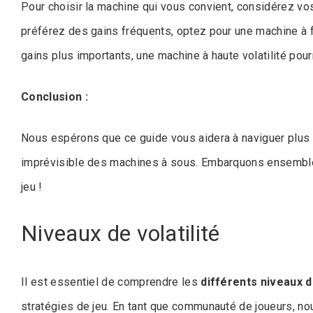
Pour choisir la machine qui vous convient, considérez vo
préférez des gains fréquents, optez pour une machine à fa
gains plus importants, une machine à haute volatilité pour
Conclusion :
Nous espérons que ce guide vous aidera à naviguer plus
imprévisible des machines à sous. Embarquons ensemble
jeu !
Niveaux de volatilité
Il est essentiel de comprendre les
différents niveaux d
stratégies de jeu. En tant que communauté de joueurs, nou