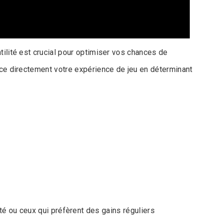
tilité est crucial pour optimiser vos chances de
nce directement votre expérience de jeu en déterminant
té ou ceux qui préfèrent des gains réguliers