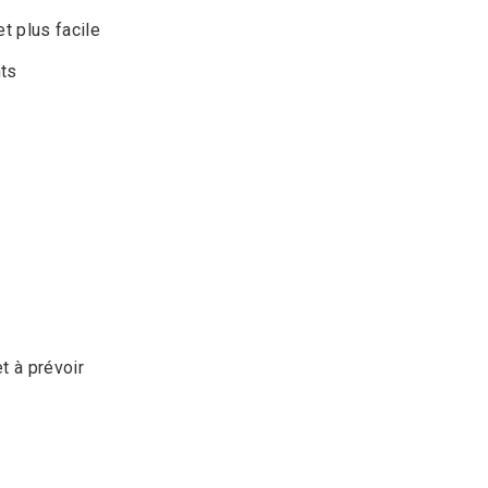
t plus facile
nts
t à prévoir