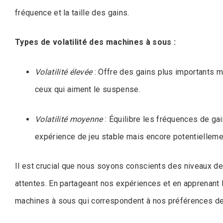
fréquence et la taille des gains.
Types de volatilité des machines à sous :
Volatilité élevée
: Offre des gains plus importants m
ceux qui aiment le suspense.
Volatilité moyenne
: Équilibre les fréquences de gai
expérience de jeu stable mais encore potentiellemen
Il est crucial que nous soyons conscients des niveaux de 
attentes. En partageant nos expériences et en apprenant 
machines à sous qui correspondent à nos préférences de