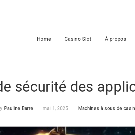
Home
Casino Slot
À propos
-
-
r
de sécurité des appli
o
By
Pauline Barre
mai 1, 2025
Machines à sous de casi