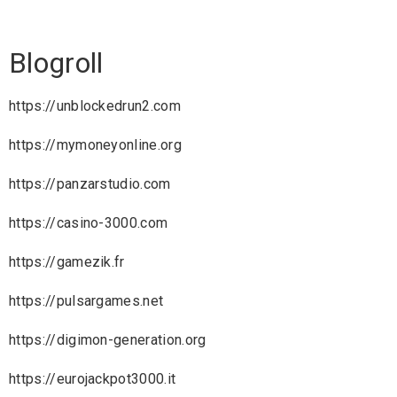
Blogroll
https://unblockedrun2.com
https://mymoneyonline.org
https://panzarstudio.com
https://casino-3000.com
https://gamezik.fr
https://pulsargames.net
https://digimon-generation.org
https://eurojackpot3000.it