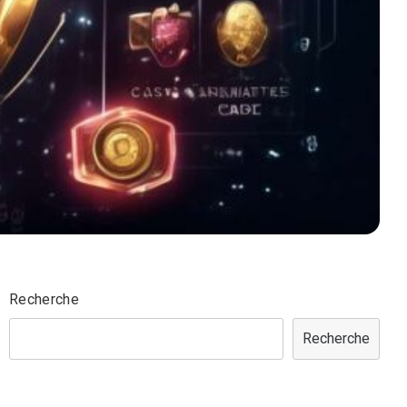
Recherche
Recherche