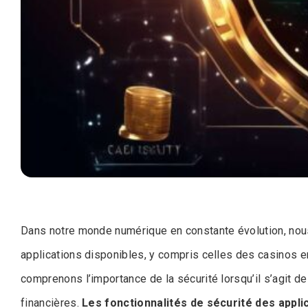
Dans notre monde numérique en constante évolution, nous
applications disponibles, y compris celles des casinos e
comprenons l’importance de la sécurité lorsqu’il s’agit d
financières.
Les fonctionnalités de sécurité des appli