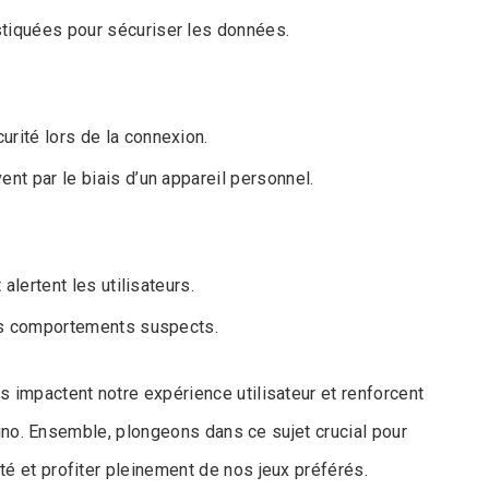
tiquées pour sécuriser les données.
rité lors de la connexion.
nt par le biais d’un appareil personnel.
 alertent les utilisateurs.
les comportements suspects.
impactent notre expérience utilisateur et renforcent
sino. Ensemble, plongeons dans ce sujet crucial pour
 et profiter pleinement de nos jeux préférés.